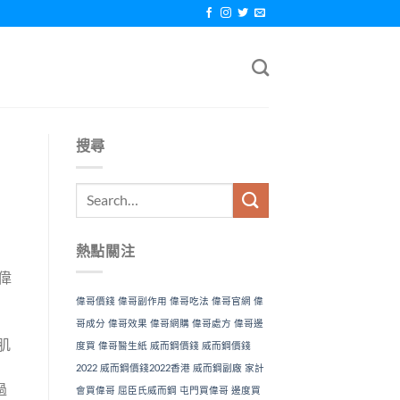
搜尋
熱點關注
偉
偉哥價錢
偉哥副作用
偉哥吃法
偉哥官網
偉
哥成分
偉哥效果
偉哥網購
偉哥處方
偉哥邊
肌
度買
偉哥醫生紙
威而鋼價錢
威而鋼價錢
2022
威而鋼價錢2022香港
威而鋼副廠
家計
過
會買偉哥
屈臣氏威而鋼
屯門買偉哥
邊度買