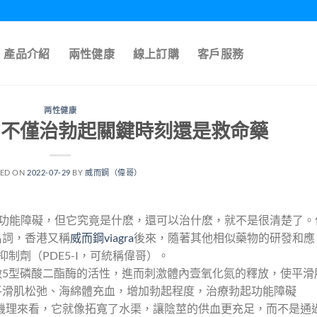
產品介紹
兩性健康
線上訂購
客戶服務
两性健康
gra不僅治勃起關鍵時刻還是救命藥
TED ON
2022-07-29
BY
威而鋼（偉哥）
療勃起功能障礙，但它究竟是什麽，還可以治什麽，就不是很清楚了。
名詞，香港又稱
威而鋼
viagra
後來，隨著其他相似藥物的研發和應
制劑（PDE5-I，可統稱偉哥）。
做5型磷酸二酯酶的活性，進而刺激體內壹氧化氮的釋放，使平滑
平滑肌松弛、海綿體充血，增加勃起程度，治療勃起功能障礙
機理來看，它就像拓寬了水渠，讓陰莖的供血更充足，而不是通