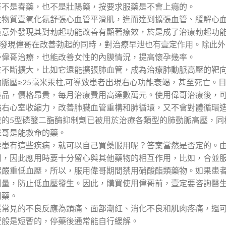
哥不是春藥，也不是壯陽藥，按要求服藥是不會上癮的。
性物質壹氧化氮舒張心血管平滑肌，進而達到擴張血管、緩解心
員意外發現其對勃起功能改善有顯著療效，於是成了治療勃起功
還發現偉哥在改善勃起的同時，對治療早泄也有壹定作用。除此外
予偉哥治療，也能改善女性的內膜情況，提高懷孕幾率。
在不斷擴大，比如它還能擴張肺血管，成為治療肺動脈高壓的靶
脈壓≥25毫米汞柱,可導致患者出現右心功能衰竭，甚至死亡。
產品，價格昂貴，每月治療費用高達數萬元。使用偉哥治療後，
強右心室收縮力，改善肺臟血管重構和肺循環，又不會對體循環
表的5型磷酸二酯酶抑制劑已被用於治療各類型的肺動脈高壓，同
偉哥是能救命的藥。
要患有這些疾病，就可以自己買藥服用呢？答案當然是否定的。
用，因此應用時要十分留心與其他藥物的相互作用，比如，合並
起嚴重低血壓，所以，服用偉哥期間禁用硝酸酯類藥物。如果患
劑量，防止低血壓發生。因此，購買使用偉哥前，壹定要咨詢醫
用藥。
最常見的不良反應為頭痛、面部潮紅、消化不良和肌肉疼痛，還
壹般是短暫的，停藥後通常能自行緩解。