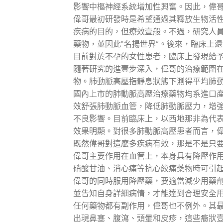
影響中樞神經系統增加性興奮。因此，偉
偉哥最初研發時是希望通過其釋放生物活
疾病的目的，但療效壹般。不過，研究人
藥物，並因此“名揚世界”。後來，臨床上
目前對於不孕的女性患者，臨床上發現給
隨著研究的進壹步深入，偉哥的治療範圍
物。肺動脈高壓指靜息狀態下測得平均肺動
國內上市的肺動脈高壓治療藥物均系進口
效舒張肺動脈血管，降低肺動脈壓力，增
不良影響。目前臨床上，以西地那非為代
效果明顯。對很多肺動脈高壓患者而言，
既然偉哥對這麽多疾病有效，那是不是只
偉哥主要作用在血管上，本身具有降壓作
硝酸甘油、消心痛等抗心絞痛藥物時可引
偉哥的同時服用降壓藥，要適當減少用藥
並告知自身詳細病情，才能達到合理安全
任何藥物都有副作用，偉哥也不例外。其
出現鼻塞、腹瀉、頭暈和皮疹，這些癥狀