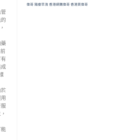
偉哥
陽痿早洩
香港網購偉哥
香港買偉哥
血管
能的
，
向藥
目前
可有
造成
樣
由於
服用
者服
生，
可能