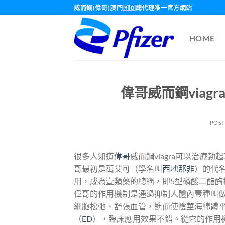
Skip
威而鋼(偉哥)澳門🇲🇴總代理唯一官方網站
to
content
HOME
偉哥威而鋼via
POS
很多人知道
偉哥
威而鋼viagra可以治
哥最初是萬艾可（學名叫
西地那非
）的代
用，成為壹類藥的總稱，即5型磷酸二酯酶抑
偉哥的作用機制是通過抑制人體內壹種叫
細胞松弛、舒張血管，進而使陰莖海綿體
（
ED
），臨床應用效果不錯。從它的作用