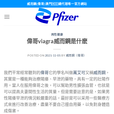
Skip
威而鋼(偉哥)澳門🇲🇴總代理唯一官方網站
to
content
两性健康
偉哥viagra威而鋼是什麽
POSTED ON
2021-11-05
BY
威而鋼（偉哥）
我們平常經常聽到的
偉哥
它的學名叫做
萬艾可
又稱
威而鋼
，
其實是一種能夠治療陽痿、早泄的藥物，具有一定的壯陽作
用。當人在服用偉哥之後，可以幫助男性擴張血管，也就是
可以提高夫妻間性生活的質量。但是需要註意的是，如果男
性陽痿早泄的情況較嚴重的話，最好是可以采用一些醫療方
式來進行改善治療，盡量不要自己擅自用藥，以免對身體造
成傷害。