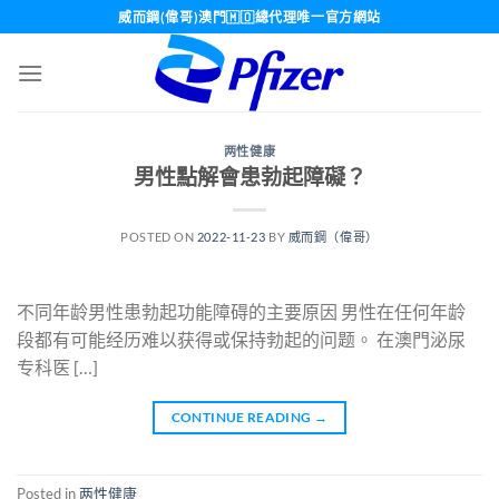
Skip
威而鋼(偉哥)澳門🇲🇴總代理唯一官方網站
to
content
两性健康
男性點解會患勃起障礙？
POSTED ON
2022-11-23
BY
威而鋼（偉哥）
不同年龄男性患勃起功能障碍的主要原因 男性在任何年龄
段都有可能经历难以获得或保持勃起的问题。 在澳門泌尿
专科医 […]
CONTINUE READING
→
Posted in
两性健康