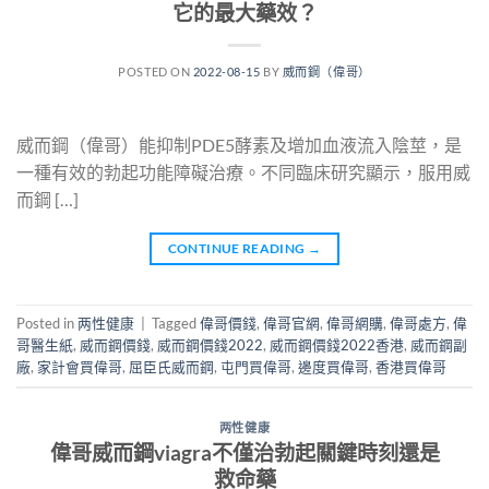
它的最大藥效？
POSTED ON
2022-08-15
BY
威而鋼（偉哥）
威而鋼（偉哥）能抑制PDE5酵素及增加血液流入陰莖，是
一種有效的勃起功能障礙治療。不同臨床研究顯示，服用威
而鋼 […]
CONTINUE READING
→
Posted in
两性健康
|
Tagged
偉哥價錢
,
偉哥官網
,
偉哥網購
,
偉哥處方
,
偉
哥醫生紙
,
威而鋼價錢
,
威而鋼價錢2022
,
威而鋼價錢2022香港
,
威而鋼副
廠
,
家計會買偉哥
,
屈臣氏威而鋼
,
屯門買偉哥
,
邊度買偉哥
,
香港買偉哥
两性健康
偉哥威而鋼viagra不僅治勃起關鍵時刻還是
救命藥