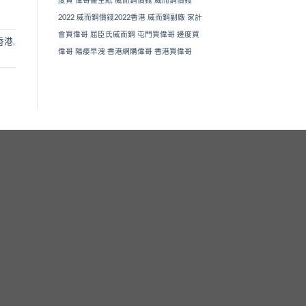
2022
威而鋼價錢2022香港
威而鋼副廠
家計
會買偉哥
屈臣氏威而鋼
屯門買偉哥
邊度買
香港
,
偉哥
陽痿早洩
香港網購偉哥
香港買偉哥