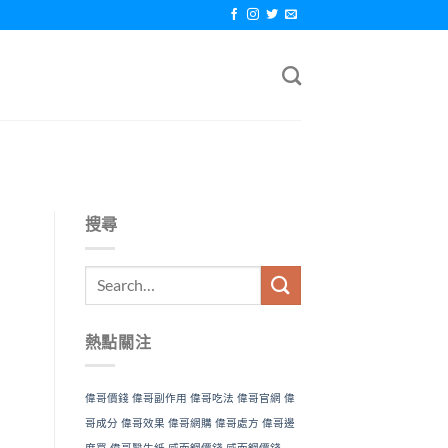
搜尋
熱點關注
偉哥價錢
偉哥副作用
偉哥吃法
偉哥官網
偉
哥成分
偉哥效果
偉哥網購
偉哥處方
偉哥邊
度買
偉哥醫生紙
威而鋼價錢
威而鋼價錢