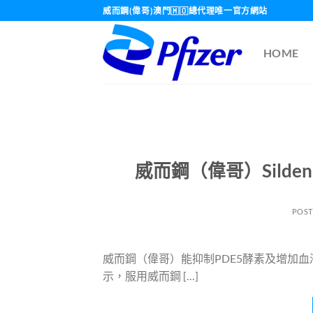
Skip
威而鋼(偉哥)澳門🇲🇴總代理唯一官方網站
to
content
HOME
威而鋼（偉哥）Sild
POS
威而鋼（偉哥）能抑制PDE5酵素及增加
示，服用威而鋼 […]