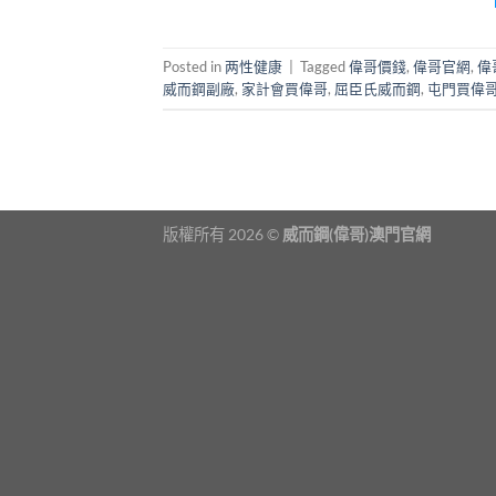
Posted in
两性健康
|
Tagged
偉哥價錢
,
偉哥官網
,
偉
威而鋼副廠
,
家計會買偉哥
,
屈臣氏威而鋼
,
屯門買偉
版權所有 2026 ©
威而鋼(偉哥)澳門官網